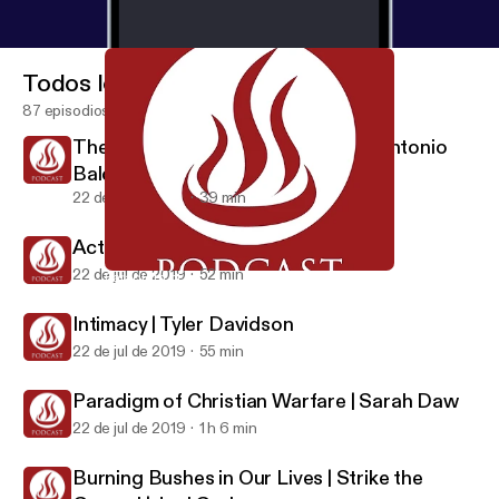
Todos los episodios
87 episodios
The Inner Life is More Important | Antonio
Baldovinos
22 de jul de 2019
39 min
Activating Faith | Joel Graber
22 de jul de 2019
52 min
Paradigm of Christian Warfare | Sarah Daw
Global Prayer House Missions Base
Intimacy | Tyler Davidson
22 de jul de 2019
55 min
Paradigm of Christian Warfare | Sarah Daw
22 de jul de 2019
1 h 6 min
Burning Bushes in Our Lives | Strike the