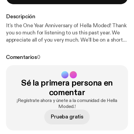
Descripción
It’s the One Year Anniversary of Hella Moded! Thank
you so much for listening to us this past year. We
appreciate all of you very much. We’ll be on a short
hiatus from the podcast til the end of September,
but we promise you we’ll be back better than ever! In
Comentarios
0
this episode we recap the past year of Hella Moded
- highlighting our favorite episodes and guests
throughout the year. We hope you enjoy! And please
Sé la primera persona en
subscribe to us on iTunes, comment on
soundcloud, tell your friends about our podcast,
comentar
and we’ll be back real strong! www.hellamoded.com
¡Regístrate ahora y únete a la comunidad de Hella
Support our podcast by supporting our sponsors!
Moded.!
www.audibletrial.com/hellamoded
Prueba gratis
www.gameflyoffer.com/hellamoded
www.warbyparkertrial.com/hellamoded