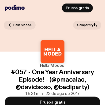
Prueba gratis
Hella Moded.
Compartir
Hella Moded.
#057 - One Year Anniversary
Episode! - (@pmacalac,
@davidsoso, @badiparty)
1 h 21 min · 22 de ago de 2017
Prueba gratis