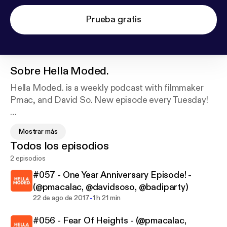
Prueba gratis
Sobre
Hella Moded.
Hella Moded. is a weekly podcast with filmmaker
Pmac, and David So. New episode every Tuesday!
Pmac is a filmmaker and former rapper from the Bay
Mostrar más
Area. He has directed short films and music videos
Todos los episodios
for artists such as G-Eazy, P-Lo, Marc E Bassy, Nef
2 episodios
The Pharaoh, and others.
#057 - One Year Anniversary Episode! -
We talk about life, current events in social media,
(@pmacalac, @davidsoso, @badiparty)
and watch funny clips.
-
22 de ago de 2017
1 h 21 min
#056 - Fear Of Heights - (@pmacalac,