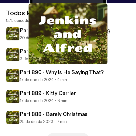
Todos los episodios
875 episodios
Part 892 - Third Degree Dognapping
20 de mar de 2024
5 min
Part 891 - Pirates and Worms
3 de mar de 2024
7 min
Part 889 - Kitty Carrier
Jenkins and Alfred
Part 890 - Why is He Saying That?
17 de ene de 2024
4 min
Part 889 - Kitty Carrier
17 de ene de 2024
8 min
Part 888 - Barely Christmas
25 de dic de 2023
7 min