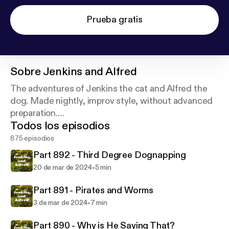
Prueba gratis
Sobre
Jenkins and Alfred
The adventures of Jenkins the cat and Alfred the
dog. Made nightly, improv style, without advanced
preparation.
Todos los episodios
Cover art photo provided by Martin Knize
875 episodios
Part 892 - Third Degree Dognapping
-
20 de mar de 2024
5 min
Part 891 - Pirates and Worms
-
3 de mar de 2024
7 min
Part 890 - Why is He Saying That?