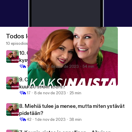
Todos los episodios
10 episodios
10. Q & A: “En olis ite välttämättä viitsinyt
kysyä näitä joltain podcast-hostilta”
💜
🔥
161
1
15 de nov de 2023
54 min
9. Olenko huono nainen, kun en tunne
kuukautiskiertoani?
8. Miehiä tulee ja menee, mutta miten ystävät pidetään?
Kaksinaista
💜
🔥
17
8 de nov de 2023
25 min
8. Miehiä tulee ja menee, mutta miten ystävät
pidetään?
💜
🔥
42
1 de nov de 2023
38 min