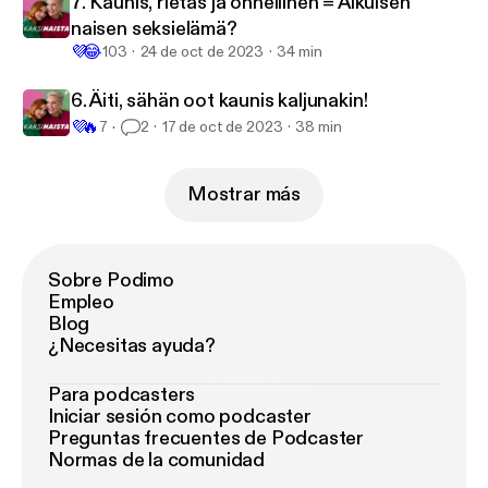
7. Kaunis, rietas ja onnellinen = Aikuisen
naisen seksielämä?
💜
😂
103
24 de oct de 2023
34 min
6. Äiti, sähän oot kaunis kaljunakin!
💜
🔥
7
2
17 de oct de 2023
38 min
Mostrar más
Sobre Podimo
Empleo
Blog
¿Necesitas ayuda?
Para podcasters
Iniciar sesión como podcaster
Preguntas frecuentes de Podcaster
Normas de la comunidad