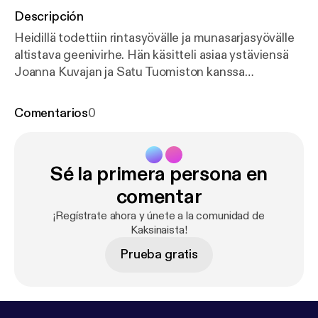
Descripción
Heidillä todettiin rintasyövälle ja munasarjasyövälle
altistava geenivirhe. Hän käsitteli asiaa ystäviensä
Joanna Kuvajan ja Satu Tuomiston kanssa
alastomana peilin edessä. Sara taas muistelee
lukioaikaista ystäväänsä ja mistä heille tuli riitaa ja
Comentarios
0
vuosien kestävä välien viilentyminen. Tässä jaksossa
Heidi ja Sara keskustelevat myös siitä, mitä he
kertovat ennemmin ystävilleen kuin omalle
Sé la primera persona en
kumppanilleen. He pohtivat myös mitä ystävyys
merkitsee heille ja miten heidän ystävyytensä on
comentar
saanut alkunsa. Uusi Kaksinaista -jakso julkaistaan
¡Regístrate ahora y únete a la comunidad de
joka keskiviikko. Kaksinaista: Heidi Willman ja Sara
Kaksinaista!
Perttunen
Prueba gratis