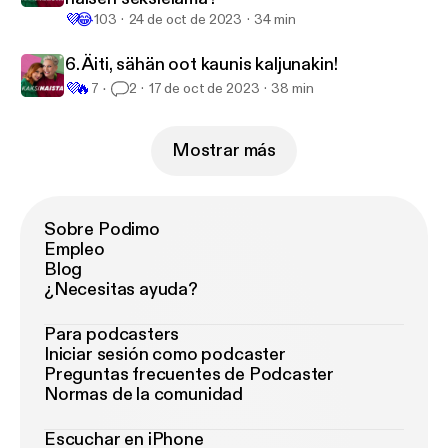
💜
😂
103
24 de oct de 2023
34 min
6. Äiti, sähän oot kaunis kaljunakin!
💜
🔥
7
2
17 de oct de 2023
38 min
Mostrar más
Sobre Podimo
Empleo
Blog
¿Necesitas ayuda?
Para podcasters
Iniciar sesión como podcaster
Preguntas frecuentes de Podcaster
Normas de la comunidad
Escuchar en iPhone