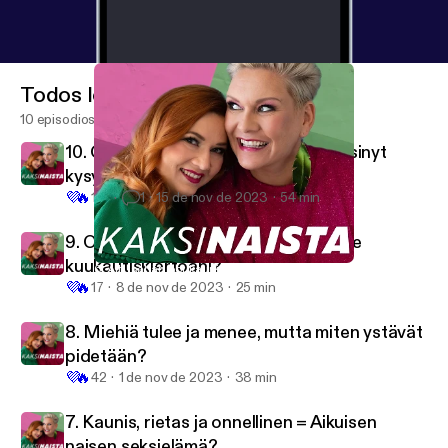
Todos los episodios
10 episodios
10. Q & A: “En olis ite välttämättä viitsinyt
kysyä näitä joltain podcast-hostilta”
💜
🔥
161
1
15 de nov de 2023
54 min
9. Olenko huono nainen, kun en tunne
kuukautiskiertoani?
6. Äiti, sähän oot kaunis kaljunakin!
Kaksinaista
💜
🔥
17
8 de nov de 2023
25 min
8. Miehiä tulee ja menee, mutta miten ystävät
pidetään?
💜
🔥
42
1 de nov de 2023
38 min
7. Kaunis, rietas ja onnellinen = Aikuisen
naisen seksielämä?