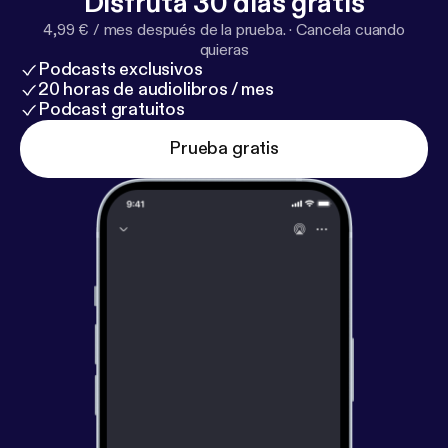
Disfruta 30 días gratis
sairaudestaan enemmän ja syvemmin.
4,99 € / mes después de la prueba.
·
Cancela cuando
quieras
Podcasts exclusivos
20 horas de audiolibros / mes
Podcast gratuitos
Prueba gratis