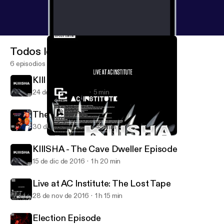
Todos los episodios
6 episodios
KIII Outtake #1 - XVideo vs. Pornhub
24 de feb de 2017
5 min
The American Carnage Special
30 de ene de 2017
48 min
Live at AC Institute: The Lost Tape
KIIISHA
KIIISHA - The Cave Dweller Episode
15 de dic de 2016
1 h 20 min
Live at AC Institute: The Lost Tape
28 de nov de 2016
1 h 15 min
Election Episode