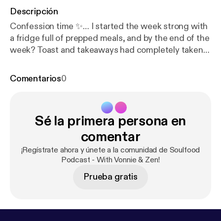
Descripción
Confession time ✨… I started the week strong with
a fridge full of prepped meals, and by the end of the
week? Toast and takeaways had completely taken
over 😅. In this episode, I’m sharing what really
happened, why meal prep doesn’t always go to plan,
Comentarios
0
and the little shifts I’m making that feel monumental
in everyday life. Plus, I’ll give you a few simple Mini
Zen Tips you can try when your own meal prep goes
Sé la primera persona en
south 💛. 👉 Now it’s your turn — what’s your
biggest meal prep flop? And what’s the one little
comentar
change that’s actually worked for you? I’d love to
¡Regístrate ahora y únete a la comunidad de Soulfood
hear your confessions.”
Podcast - With Vonnie & Zen!
Prueba gratis