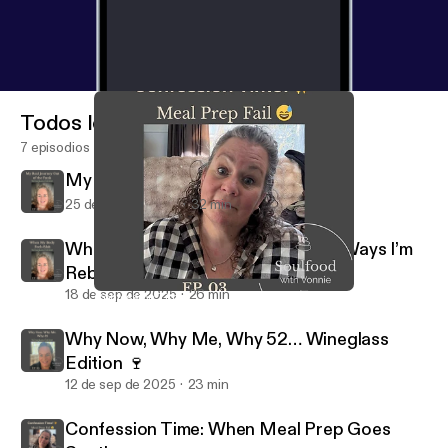
Todos los episodios
7 episodios
My Real Journey Out of the Funk
25 de sep de 2025
32 min
When My Body Feels Blah: Gentle Ways I’m
Rebuilding My Groove
18 de sep de 2025
26 min
Confession Time: When Meal Prep Goes South
Soulfood Podcast - With Vonnie & Zen
Why Now, Why Me, Why 52… Wineglass
Edition 🍷
12 de sep de 2025
23 min
Confession Time: When Meal Prep Goes