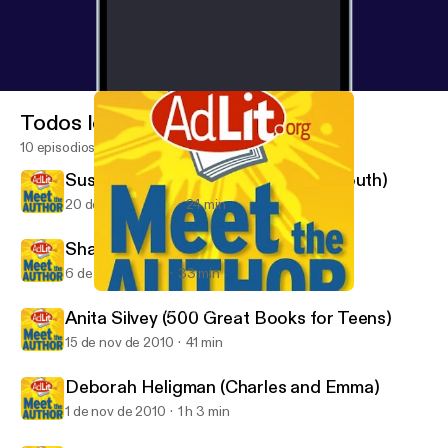
Todos los episodios
10 episodios
Susan Campbell-Bartoletti (Hitler Youth)
20 de dic de 2010
24 min
Shannon Hale (Princess Academy)
6 de dic de 2010
33 min
Susan Campbell-Bartoletti (Hitler Youth)
Meet the Author (AdLit.org)
Anita Silvey (500 Great Books for Teens)
15 de nov de 2010
41 min
Deborah Heligman (Charles and Emma)
1 de nov de 2010
1 h 3 min