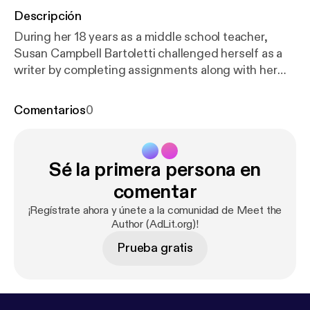
Descripción
During her 18 years as a middle school teacher,
Susan Campbell Bartoletti challenged herself as a
writer by completing assignments along with her
students. Today, Bartoletti aims to provide her
audience with one thing all readers crave: a good
Comentarios
0
story well told. AdLit.org is a national multimedia
project offering information and resources to the
parents and educators of struggling adolescent
Sé la primera persona en
readers and writers. For more interviews with young
adult authors, visit us at www.AdLit.org, a national
comentar
education service of public television station WETA.
¡Regístrate ahora y únete a la comunidad de Meet the
Funding is provided by grants from Carnegie
Author (AdLit.org)!
Corporation of New York and the Ann B. and
Prueba gratis
Thomas L. Friedman Family Foundation.