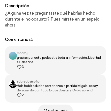
Descripción
¿Alguna vez te preguntaste qué habrías hecho
durante el holocausto? Pues mírate en un espejo
ahora.
Comentarios
5
mndrnj
gracias por este podcast y toda la información. Libertad
a Palestina
3
sobredosisofici
Hola hobit saludos pertenezco a partido Migala, estoy
de acuerdo con todo lo que dijeron y Ovbio aprendí
mucho por que había mucho que no sabía, pero me
2
quede con una pregunta entiendo que la guerra es muy
desigual, pero no la guerra la comenzó Palestina?
Cruzando la frontera y atacando civiles?
Mostar más