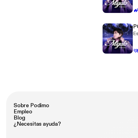
🔥
P
Es
💜
Sobre Podimo
Empleo
Blog
¿Necesitas ayuda?