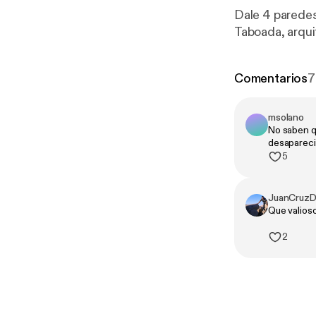
Dale 4 paredes
Taboada, arqui
Comentarios
7
msolano
No saben q
desapareci
5
JuanCruzDi
Que valios
2