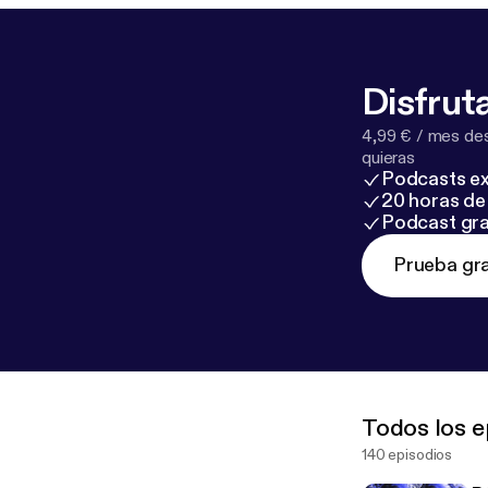
Disfruta
4,99 € / mes des
quieras
Podcasts ex
20 horas de 
Podcast gra
Prueba gra
Todos los e
140 episodios