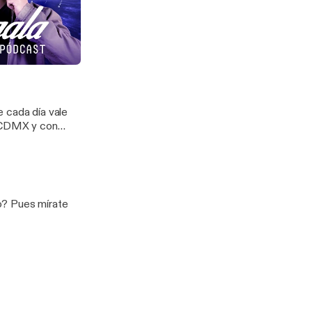
compaña Federico
vienda
e cada día vale
a CDMX y con
ra y mística del
o? Pues mírate