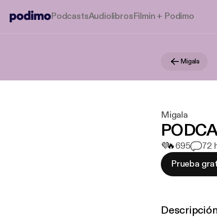
Podcasts
Audiolibros
Filmin + Podimo
Migala
Migala
PODCAS
💜
🔥
695
7
2 
Prueba grat
Descripció