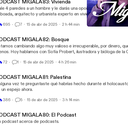
ODCAST MIGALA 83: Vivienda
le 4 paredes a un hombre y le darás una oportunidad. Hoy nos a
boada, arquitecto y urbanista experto en vivienda.
🔥
695
7
15 de abr de 2025
2 h 44 min
PODCAST MIGALA 83: Vi
Migala
ODCAST MIGALA 82: Bosque
tamos cambiando algo muy valioso e irrecuperable, por dinero, qu
nos. Hoy hablamos con Sofía Probert, ilustradora y bióloga de l
tefanía Hidalgo, guardabosques de Tepoztlán y Pau, partera, meme
🔥
72
1
15 de abr de 2025
4 h 26 min
ernet. Las encuentran en Instagram como @sofia.probert, @tif_diploperenis y
co.madreando
ODCAST MIGALA 81: Palestina
lguna vez te preguntaste qué habrías hecho durante el holocaust
 un espejo ahora.
🔥
386
5
15 de abr de 2025
3 h 14 min
ODCAST MIGALA 80: El Podcast
 podcast acerca de podcasts.