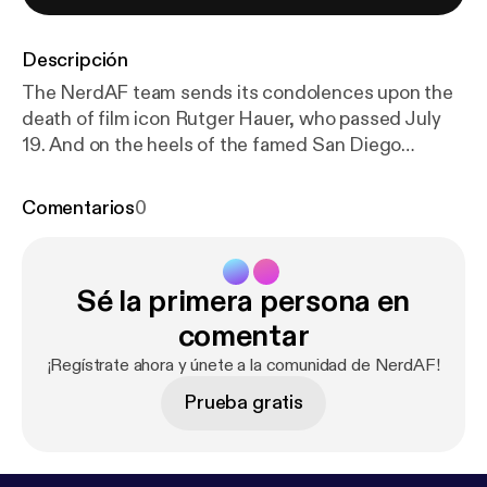
Descripción
The NerdAF team sends its condolences upon the
death of film icon Rutger Hauer, who passed July
19. And on the heels of the famed San Diego
Comicon, our hosts really want it to be rebranded
this year as more like Marvel-con, and they’ll tell you
Comentarios
0
why. We follow up our last chat about Neil Gaiman,
too, as well as what’s next for the Marvel Cinematic
Universe. --- This episode is sponsored by · Anchor:
Sé la primera persona en
The easiest way to make a podcast.
https://anchor.f
m/app
[
https://anchor.fm/app
]
comentar
¡Regístrate ahora y únete a la comunidad de NerdAF!
Prueba gratis