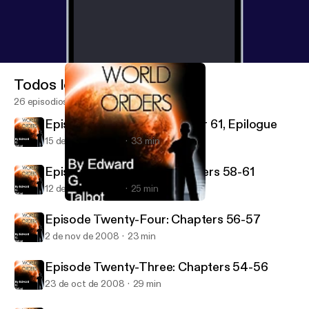
Todos los episodios
26 episodios
Episode Twenty-Six: Chapter 61, Epilogue
15 de nov de 2008
33 min
Episode Twenty-Five: Chapters 58-61
12 de nov de 2008
25 min
Episode Twenty-Two: Chapters 52-53
New World Orders
Episode Twenty-Four: Chapters 56-57
2 de nov de 2008
23 min
Episode Twenty-Three: Chapters 54-56
23 de oct de 2008
29 min