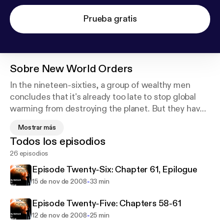
Prueba gratis
Sobre
New World Orders
In the nineteen-sixties, a group of wealthy men
concludes that it's already too late to stop global
warming from destroying the planet. But they have
a plan to save themselves.
Mostrar más
Todos los episodios
Twenty years later, Jack Crowley and Jim Patterson
26 episodios
stumble onto the conspiracy, and every answer they
find is accompanied by more questions - and more
Episode Twenty-Six: Chapter 61, Epilogue
deaths.
-
15 de nov de 2008
33 min
Jack is a former idealist, turned cynical by his years
Episode Twenty-Five: Chapters 58-61
working as a New York tabloid editor. But his
-
12 de nov de 2008
25 min