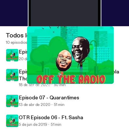
Todos los episodios
10 episodios
Episode 09 - Untitled
20 de jun de 2020
36 min
Episode 8 - Movies You Can Watch ft Shola
Thompson
18 de abr de 2020
50 min
Episode 8 - Movies You Can Watch ft Shola Thompson
Off The Radio Podcast
Episode 07 - Quarantimes
13 de abr de 2020
51 min
OTR Episode 06 - Ft. Sasha
5 de jun de 2019
51 min