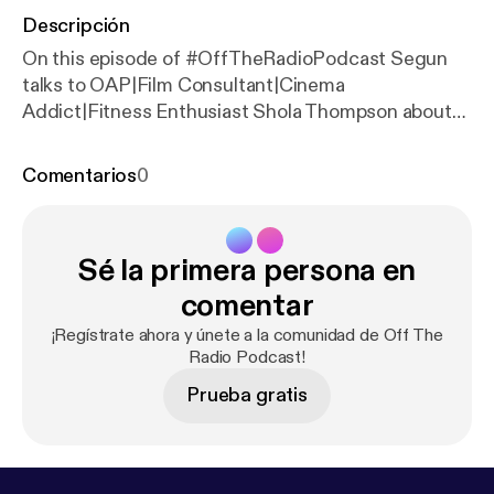
Descripción
On this episode of #OffTheRadioPodcast Segun
talks to OAP|Film Consultant|Cinema
Addict|Fitness Enthusiast Shola Thompson about
the pandemic and a list of movies and tv shows to
you can binge on
Comentarios
0
Sé la primera persona en
comentar
¡Regístrate ahora y únete a la comunidad de Off The
Radio Podcast!
Prueba gratis