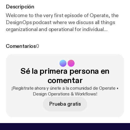
Descripción
Welcome to the very first episode of Operate, the
DesignOps podcast where we discuss all things
organizational and operational for individual
designers and design teams alike! For more
information on DesignOps check out these great
Comentarios
0
resources: DesignOps: The Questions You’re
Probably Asking Yourself Now by Fabricio Teixeira
uxdesign.cc/designops-the-questions-youre-
Sé la primera persona en
probably-asking-yourself-now-fdac491bfe4f
DesignOps at Airbnb airbnb.design/designops-
comentar
airbnb/ The DesignOps Handbook by InVision
¡Regístrate ahora y únete a la comunidad de Operate •
www.designbetter.co/designops-handbook ---
Design Operations & Workflows!
Support this podcast:
https://anchor.fm/operate/sup
Prueba gratis
port
[
https://anchor.fm/operate/support
]