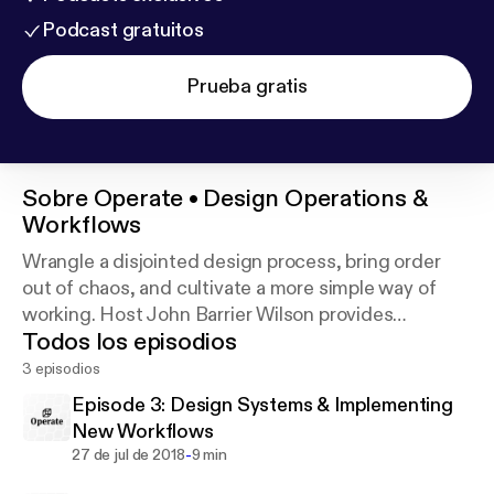
Podcast gratuitos
Prueba gratis
Sobre
Operate • Design Operations &
Workflows
Wrangle a disjointed design process, bring order
out of chaos, and cultivate a more simple way of
working. Host John Barrier Wilson provides
Todos los episodios
DesignOps tips for individual designers and design
teams alike. Support this podcast:
https://anchor.f
3 episodios
m/operate/support
Episode 3: Design Systems & Implementing
New Workflows
-
27 de jul de 2018
9 min