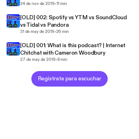
rcollegelife.cast
Support this podcast:
-
https://ancho
24 de nov de 2019
11 min
r.fm/ourcollegelife/support
[OLD] 002: Spotify vs YTM vs SoundCloud
vs Tidal vs Pandora
-
31 de may de 2019
26 min
[OLD] 001: What is this podcast? | Internet
Chitchat with Cameron Woodbury
-
27 de may de 2019
8 min
Regístrate para escuchar