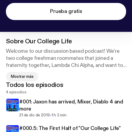
Prueba gratis
Sobre
Our College Life
Welcome to our discussion based podcast! We're
two college freshman roommates that joined a
fraternity together, Lambda Chi Alpha, and want to
share our life and experience with the world! Join us
Mostrar más
(hopefully) bi-weekly as we talk about our lives, our
Todos los episodios
studies, our fraternity, and whatever else we can
4 episodios
come up with!
#001: Jaxon has arrived, Mixer, Diablo 4 and
Follow us on Twitter: @TheMrCam and
more
@Jaxon_Jung
-
21 de dic de 2019
1 h 3 min
Or Instagram: @TheMrCam and @Jax7n_Jung
#000.5: The First Half of "Our College Life"
Like us on Facebook:
https://www.facebook.com/ou