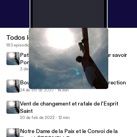
Todos los episodios
183 episodios
Patriotisme Canadien et Éternel pour savoir
Porter la Croix
3 de jul de 2022
12 min
Boulversé positivement par la Résurrection
24 de abr de 2022
14 min
Boulversé positivement par la Résurrection
PadreDavidCC
Vent de changement et rafale de l'Esprit
Saint
20 de feb de 2022
12 min
Notre Dame de la Paix et le Convoi de la