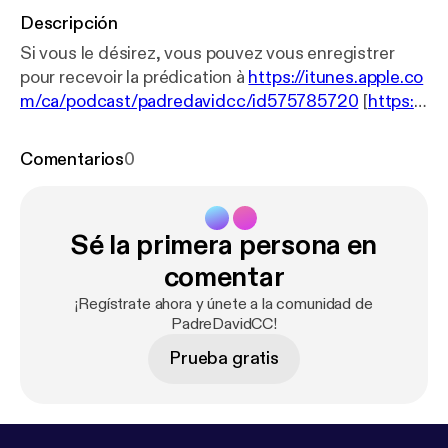
Descripción
Si vous le désirez, vous pouvez vous enregistrer
pour recevoir la prédication à
https://itunes.apple.co
m/ca/podcast/padredavidcc/id575785720
[
https://
itunes.apple.com/ca/podcast/padredavidcc/id5757
85720
] La paix du Christ! Union de prière et de
Comentarios
0
mission.
Sé la primera persona en
comentar
¡Regístrate ahora y únete a la comunidad de
PadreDavidCC!
Prueba gratis