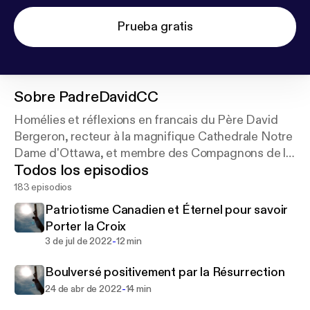
Prueba gratis
Sobre
PadreDavidCC
Homélies et réflexions en francais du Père David
Bergeron, recteur à la magnifique Cathedrale Notre
Dame d'Ottawa, et membre des Compagnons de la
Todos los episodios
Croix.
183 episodios
Patriotisme Canadien et Éternel pour savoir
Porter la Croix
-
3 de jul de 2022
12 min
Boulversé positivement par la Résurrection
-
24 de abr de 2022
14 min