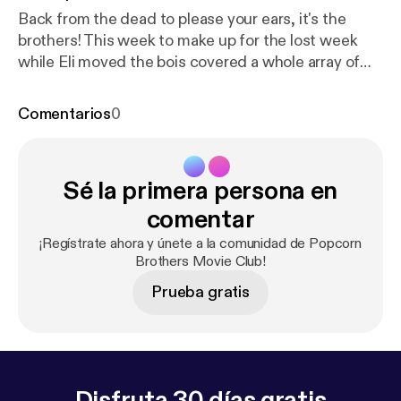
Back from the dead to please your ears, it's the
brothers! This week to make up for the lost week
while Eli moved the bois covered a whole array of
delicious treats. From Equalizer 2, Sorry To Bother
You, Mamma Mia 2, the new Aquaman Trailer, to
Comentarios
0
David Fincher's Zodiac. It's an episode packed with
tasty exposition. Grab your butter, it's the brothers!
Sé la primera persona en
comentar
¡Regístrate ahora y únete a la comunidad de Popcorn
Brothers Movie Club!
Prueba gratis
Disfruta 30 días gratis