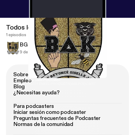
Todos los episodios
1 episodios
BG JAM PODCAST
9 de may de 2018
56 min
Sobre Podimo
Empleo
BG JAM PODCAST
RUTH ENKEL PRODUCTIONS PODCAST
Blog
¿Necesitas ayuda?
Para podcasters
Iniciar sesión como podcaster
Preguntas frecuentes de Podcaster
Normas de la comunidad