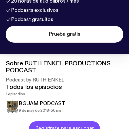
20 horas de audiolibros / mes
Podcasts exclusivos
Podcast gratuitos
Prueba gratis
Sobre
RUTH ENKEL PRODUCTIONS
PODCAST
Podcast by RUTH ENKEL
Todos los episodios
1 episodios
BG JAM PODCAST
-
9 de may de 2018
56 min
Regístrate para escuchar