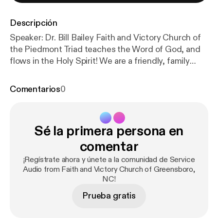
Descripción
Speaker: Dr. Bill Bailey Faith and Victory Church of
the Piedmont Triad teaches the Word of God, and
flows in the Holy Spirit! We are a friendly, family
church in Greensboro, NC that teaches the
uncompromising Word of Faith Message! Everyone
Comentarios
0
is welcome! Subscribe Information Donate to Faith
and Victory Church! The post 2018-Nov-25 – FVC
Sunday Morning Service (Audio) [
https://www.fvc.or
Sé la primera persona en
g/2018/11/2018-nov-25-fvc-sunday-morning-servic
e-audio/
] appeared first on Faith and Victory Church
comentar
of the Piedmont Triad [
https://www.fvc.org
].
¡Regístrate ahora y únete a la comunidad de Service
Audio from Faith and Victory Church of Greensboro,
NC!
Prueba gratis