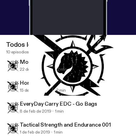
Todos los episodios
10 episodios
Mobile Device Security - Passwords
22 de feb de 2019
2 min
Home Security 001
15 de feb de 2019
2 min
Tactical Strength and Endurance 001
Survival, Safety and Security Tips with Clint Emerson
EveryDay Carry EDC - Go Bags
8 de feb de 2019
1 min
Tactical Strength and Endurance 001
1 de feb de 2019
1 min