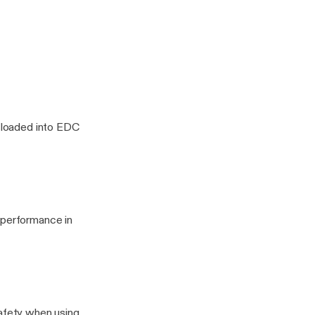
ity Tips with Clint Emerson
s loaded into EDC
 performance in
safety when using