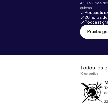
4,99 € / mes des
quieras
Podcasts ex
20 horas de 
Podcast gra
Prueba gra
Todos los e
10 episodios
M
To
co
22