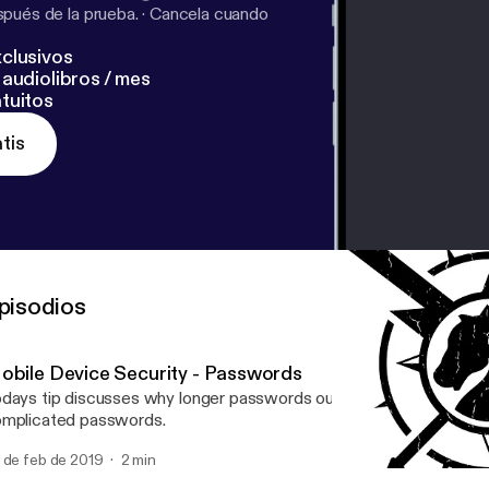
pués de la prueba.
·
Cancela cuando
clusivos
audiolibros / mes
tuitos
tis
pisodios
obile Device Security - Passwords
days tip discusses why longer passwords outwit bot attacks ver
mplicated passwords.
 de feb de 2019
2 min
Home Security 001