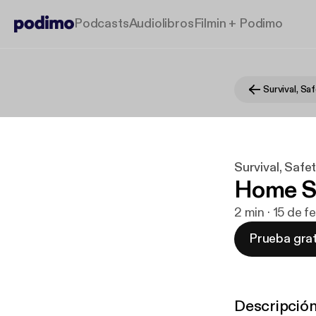
Podcasts
Audiolibros
Filmin + Podimo
Survival, Safe
Home Se
2 min · 15 de 
Prueba grat
Descripció