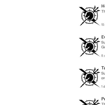
H
Th
15
E
Su
Go
8 
T
Su
or
1 
P
Th