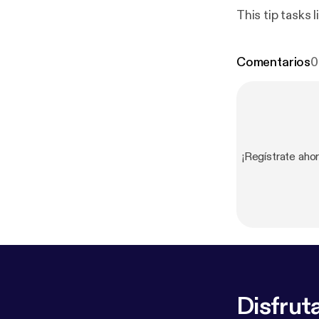
This tip tasks
Comentarios
0
¡Regístrate aho
Disfruta