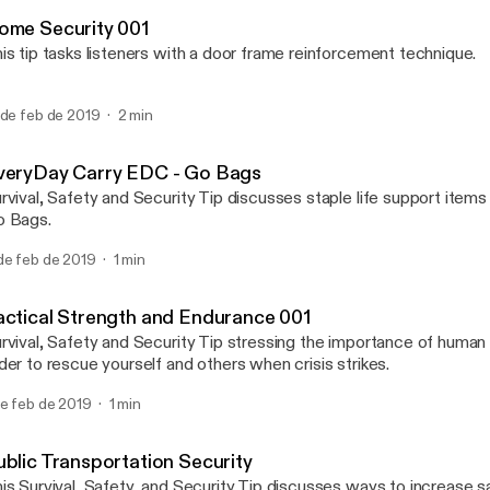
Survival, Safety and Secur
ome Security 001
is tip tasks listeners with a door frame reinforcement technique.
 de feb de 2019
2 min
veryDay Carry EDC - Go Bags
rvival, Safety and Security Tip discusses staple life support item
 Bags.
de feb de 2019
1 min
actical Strength and Endurance 001
rvival, Safety and Security Tip stressing the importance of human
der to rescue yourself and others when crisis strikes.
de feb de 2019
1 min
ublic Transportation Security
is Survival, Safety, and Security Tip discusses ways to increase 