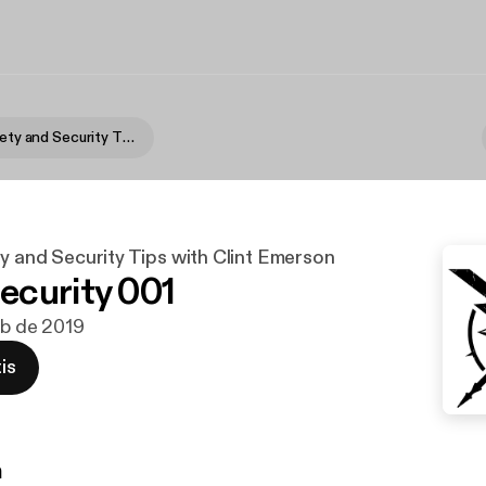
Survival, Safety and Security Tips with Clint Emerson
ty and Security Tips with Clint Emerson
curity 001
feb de 2019
is
n