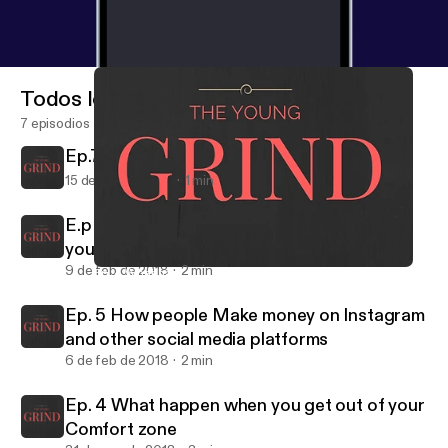
Todos los episodios
7 episodios
Ep.7 Are books the cheat code for life?
15 de feb de 2018
1 min
E.p 6 The first step you need to make when
you grow a personal bread
9 de feb de 2018
2 min
Ep. 4 What happen when you get out of your Comfort zone
TheYoungGrind
Ep. 5 How people Make money on Instagram
and other social media platforms
6 de feb de 2018
2 min
Ep. 4 What happen when you get out of your
Comfort zone