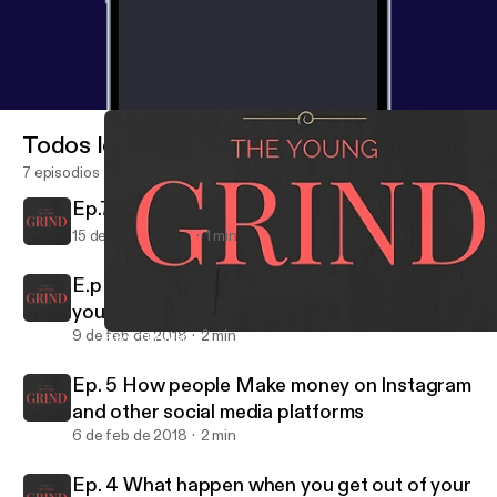
Todos los episodios
7 episodios
Ep.7 Are books the cheat code for life?
15 de feb de 2018
1 min
E.p 6 The first step you need to make when
you grow a personal bread
9 de feb de 2018
2 min
E.p 6 The first step you need to make when you grow a personal 
TheYoungGrind
Ep. 5 How people Make money on Instagram
and other social media platforms
6 de feb de 2018
2 min
Ep. 4 What happen when you get out of your