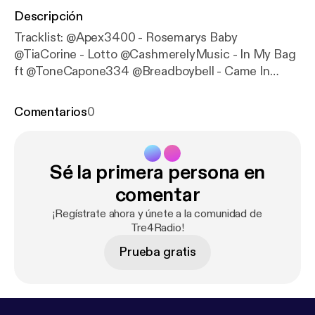
Descripción
Tracklist: @Apex3400 - Rosemarys Baby
@TiaCorine - Lotto @CashmerelyMusic - In My Bag
ft @ToneCapone334 @Breadboybell - Came In
@SmirkVargas_ - Still On Da Grind
@SirCarltonOfAllBanks - Give Banks! @Reecee1k -
Comentarios
0
Special Attire @Trefo_Eazy_Money - How You Gon
Act @Sauce_336 - Camo Da Wave @Lucifrio - LIT
@Tragic_Ace - No Cap @Paragondon605 - Focus
Sé la primera persona en
@ttalsxemils - Jack Frost ft - @thealmightyoungin
comentar
¡Regístrate ahora y únete a la comunidad de
Tre4Radio!
Prueba gratis