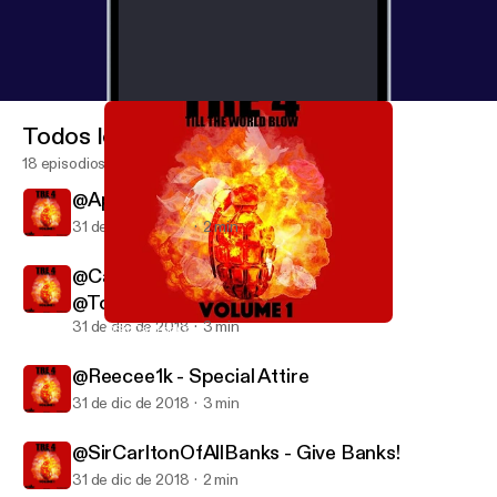
Todos los episodios
18 episodios
@Apex3400 -ROSEMARY'S BABY
31 de dic de 2018
2 min
@CashmerelyMusic - In My Bag ft
@ToneCapone334
31 de dic de 2018
3 min
@SirCarltonOfAllBanks - Give Banks!
Tre4Radio
@Reecee1k - Special Attire
31 de dic de 2018
3 min
@SirCarltonOfAllBanks - Give Banks!
31 de dic de 2018
2 min