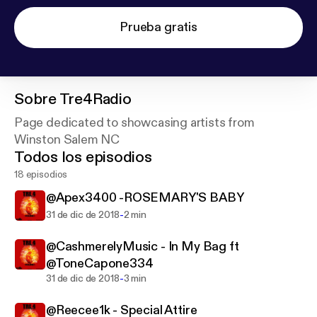
Prueba gratis
Sobre
Tre4Radio
Page dedicated to showcasing artists from
Winston Salem NC
Todos los episodios
18 episodios
@Apex3400 -ROSEMARY'S BABY
-
31 de dic de 2018
2 min
@CashmerelyMusic - In My Bag ft
@ToneCapone334
-
31 de dic de 2018
3 min
@Reecee1k - Special Attire