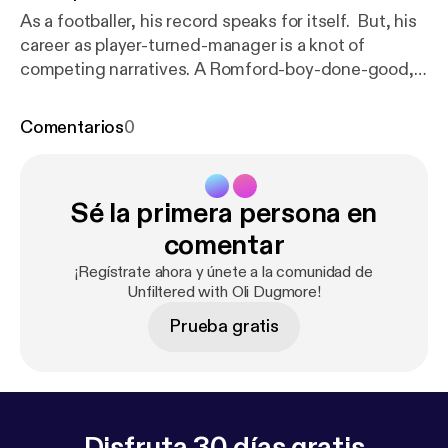
As a footballer, his record speaks for itself. But, his
career as player-turned-manager is a knot of
competing narratives. A Romford-boy-done-good, a
manager dealt a string of poor cards, or a player
propelled by Premier League plutocracy. As always,
Comentarios
0
the truth lies somewhere in the middle. My guest
today is Frank Lampard. --------------------------------
-------- Hosted on Acast. See acast.com/privacy [
ht
Sé la primera persona en
tps://acast.com/privacy
] for more information.
comentar
¡Regístrate ahora y únete a la comunidad de
Unfiltered with Oli Dugmore!
Prueba gratis
Disfruta 30 días gratis