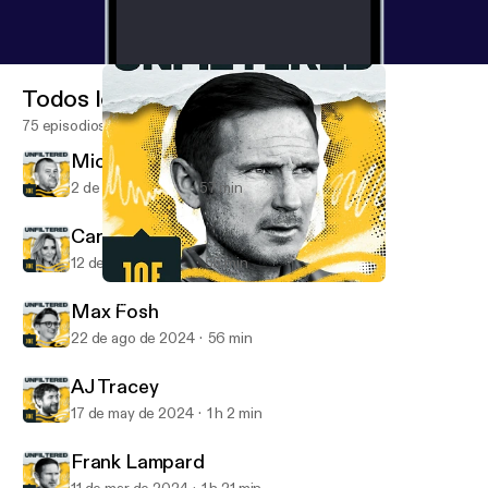
Todos los episodios
75 episodios
Michael Cheika
2 de nov de 2024
57 min
Carol Vorderman
12 de sep de 2024
55 min
Frank Lampard
Unfiltered with Oli Dugmore
Max Fosh
22 de ago de 2024
56 min
AJ Tracey
17 de may de 2024
1 h 2 min
Frank Lampard