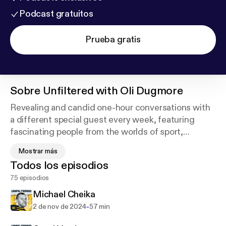
Podcast gratuitos
Prueba gratis
Sobre
Unfiltered with Oli Dugmore
Revealing and candid one-hour conversations with
a different special guest every week, featuring
fascinating people from the worlds of sport,
politics, entertainment, activism and the media.
Mostrar más
Subscribe to get a brand new episode every
Todos los episodios
Thursday. Hosted on Acast. See acast.com/privacy
75 episodios
for more information.
Michael Cheika
-
2 de nov de 2024
57 min