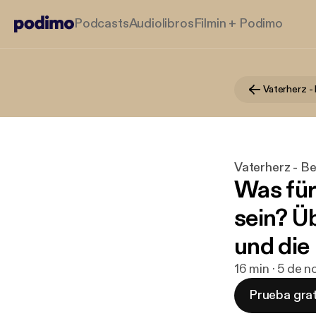
Podcasts
Audiolibros
Filmin + Podimo
Vaterherz - Be
Was für 
sein? Ü
und die
16 min · 5 de 
Prueba grat