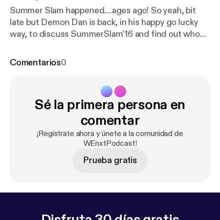
Summer Slam happened....ages ago! So yeah, bit
late but Demon Dan is back, in his happy go lucky
way, to discuss SummerSlam'16 and find out who
predicted most accurately and becomes the,
ultimately irrelevant, and pointless
Comentarios
0
WEnxtPredictions Championship!
Sé la primera persona en
comentar
¡Regístrate ahora y únete a la comunidad de
WEnxtPodcast!
Prueba gratis
Disfruta 30 días gratis