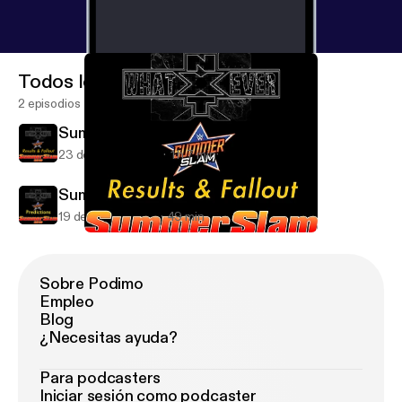
Todos los episodios
2 episodios
SummerSlam2016Fallout
23 de sep de 2016
1 h 7 min
SummerSlam16Predictions
19 de ago de 2016
49 min
SummerSlam2016Fallout
WEnxtPodcast
Sobre Podimo
Empleo
Blog
¿Necesitas ayuda?
Para podcasters
Iniciar sesión como podcaster