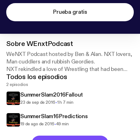
Prueba gratis
Sobre
WEnxtPodcast
WeNXT Podcast hosted by Ben & Alan. NXT lovers,
Man cuddlers and rubbish Geordies.
NXT rekindled a love of Wrestling that had been
Todos los episodios
utterly John Cena'd. They relive, review and
generally gush over all things NXT did, does &
2 episodios
Whatever it does NeXT.
SummerSlam2016Fallout
-
23 de sep de 2016
1 h 7 min
SummerSlam16Predictions
-
19 de ago de 2016
49 min