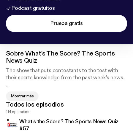
Podcast gratuitos
Prueba gratis
Sobre
What's The Score? The Sports
News Quiz
The show that puts contestants to the test with
their sports knowledge from the past week’s news.
Become a contestant and join Host Baxter Colburn,
Mostrar más
Game Master Josh Scheibe, and different panelists
Todos los episodios
each week on "What's the Score? The Sports News
114 episodios
Quiz".
What's the Score? The Sports News Quiz
Visit our website at www.wtssportsquiz.com for
#57