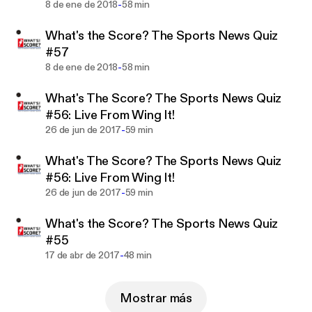
more information about becoming a contestant.
-
8 de ene de 2018
58 min
What's the Score? The Sports News Quiz
Want to become a contestant? E-mail the show:
#57
wtssportsquiz@gmail.com or visit their website,
-
8 de ene de 2018
58 min
wtssportsquiz.com and sign-up today!
What's The Score? The Sports News Quiz
#56: Live From Wing It!
-
26 de jun de 2017
59 min
What's The Score? The Sports News Quiz
#56: Live From Wing It!
-
26 de jun de 2017
59 min
What's the Score? The Sports News Quiz
#55
-
17 de abr de 2017
48 min
Mostrar más