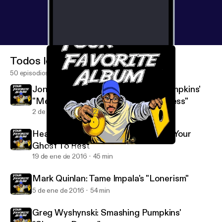
Todos los episodios
50 episodios
Jonathan Munar: The Smashing Pumpkins'
"Mellon Collie and the Infinite Sadness"
2 de feb de 2016
52 min
Heather Hynes: Kevin Devine's "Put Your
Ghost To Rest"
Mark Quinlan: Tame Impala's "Lonerism"
Your Favorite Album
19 de ene de 2016
45 min
Mark Quinlan: Tame Impala's "Lonerism"
5 de ene de 2016
54 min
Greg Wyshynski: Smashing Pumpkins'