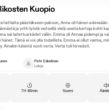
Rikosten Kuopio
 lattialta päästäkseen pakoon, Anna oli hänen edessään.
ästä ja yritti lyödä veitsellä vielä useita kertoja kohti kau
mma sai laitettua kädet väliin. Emma oli Annaa pidempi ja 
i hänet. Tämä ei voi olla todellista. Emma ei ollut varma, mi
ty. Ainakin käsistä vuoti verta. Verta tuli hirveästi.
ä-Suomen rikollisuuden keskus. Kunniaväkivaltaa, kouluhyö
unen
Petri Eskelinen
uhallus. Oudot sattumukset tulipalopaikoilla osoittautuvat
n - Author
Petri Eskelinen - Narrator
Lukija
si. Illanvieton karmea päätös leviää heti yleisön tietoon Tik
isi tai uutismedia edes vielä tietävät teoista. Ja miten linj
ystyyn vuonna vuonna 2018?
na
:
Kesto
:
Kieli
:
Tyypp
7H 48min
Suomi
Ääniki
on Savon Sanomien pitkän linjan rikostoimittaja. Tai kute
aan: rötös- ja mellakkatoimittaja. Parikymmenen vuoden ty
nka Itä-Suomen alueen rikollisuus muuttuu ajan mukana. K