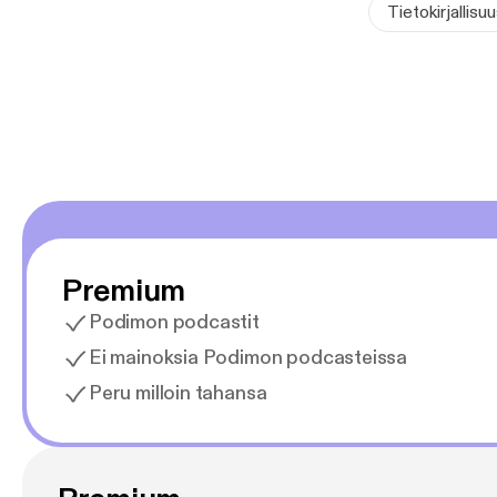
käy läpi Kuopio
Tietokirjallisu
kirjoittanut t
onnettomuuspai
Premium
Podimon podcastit
Ei mainoksia Podimon podcasteissa
Peru milloin tahansa