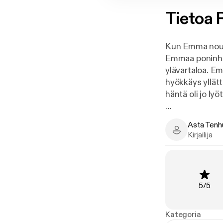
Tietoa
Kun Emma nousi
Emmaa poninhänn
ylävartaloa. E
hyökkäys yllätt
häntä oli jo lyö
Kuopio, tuo It
Asta Tenh
koruliikkeen p
Asta Tenhune
Kirjailija
päästä rikoksik
ennen kuin poli
junaradalle p
Arvosa
5
/
5
Asta Tenhunen 
seudulla sanot
on nähnyt, kui
Kategoria