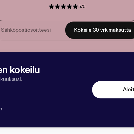
5
/
5
Kokeile 30 vrk maksutta
en kokeilu
 kuukausi.
Aloi
n