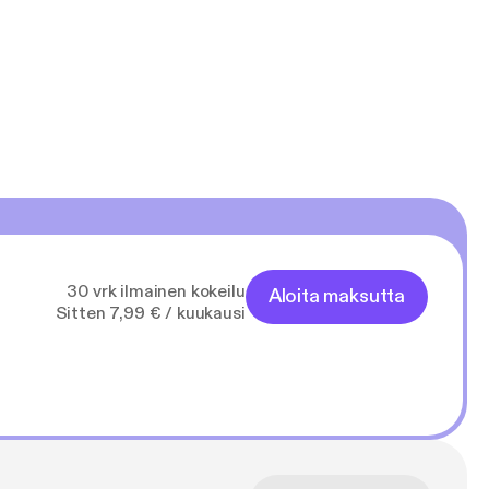
unen on aiemmin
08 ja Media
30 vrk ilmainen kokeilu
Aloita maksutta
Sitten 7,99 € / kuukausi