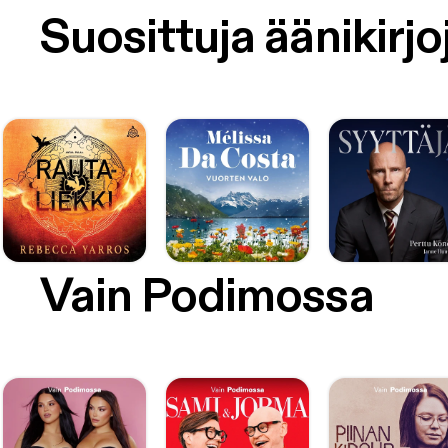
Suosittuja äänikirjo
Vain Podimossa