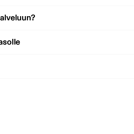
palveluun?
asolle