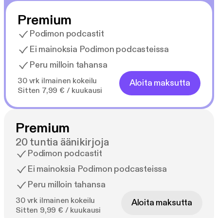
Servant murderer around the spellbinding city of
Premium
Copenhagen in this captivatingly macabre
psychological thriller.
Podimon podcastit
Ei mainoksia Podimon podcasteissa
Peru milloin tahansa
30 vrk ilmainen kokeilu
Aloita maksutta
Sitten 7,99 € / kuukausi
Premium
20 tuntia äänikirjoja
Podimon podcastit
Ei mainoksia Podimon podcasteissa
Peru milloin tahansa
30 vrk ilmainen kokeilu
Aloita maksutta
Sitten 9,99 € / kuukausi