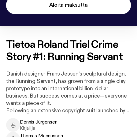
Aloita maksutta
Tietoa
Roland Triel Crime
Story #1: Running Servant
Danish designer Frans Jessen’s sculptural design,
the Running Servant, has grown from a single clay
prototype into an international billion-dollar
business. But success comes at a price—everyone
wants a piece of it.
Following an extensive copyright suit launched by
two of his oldest friends, one of them is found dead
Dennis Jürgensen
—brutally deformed to emulate the Running
Dennis Jürgensen - Author
Kirjailija
Servant’s shape. And his is only the first of the
Thomas Magnussen