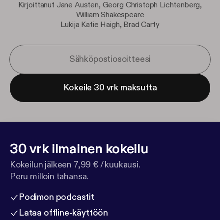
Kirjoittanut Jane Austen, Georg Christoph Lichtenberg,
William Shakespeare
Lukija Katie Haigh, Brad Carty
Kokeile 30 vrk maksutta
30 vrk ilmainen kokeilu
Kokeilun jälkeen 7,99 € / kuukausi.
Peru milloin tahansa.
Podimon podcastit
Lataa offline-käyttöön