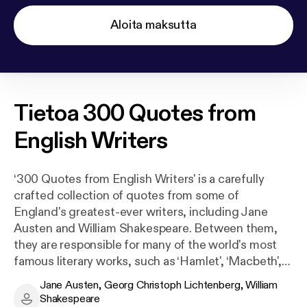
Aloita maksutta
Tietoa
300 Quotes from
English Writers
‘300 Quotes from English Writers' is a carefully
crafted collection of quotes from some of
England's greatest-ever writers, including Jane
Austen and William Shakespeare. Between them,
they are responsible for many of the world's most
famous literary works, such as ‘Hamlet', ‘Macbeth',
‘Sense and Sensibility', and ‘Pride and Prejudice'.
Jane Austen, Georg Christoph Lichtenberg, William
This compilation contains many famous quotes and
Shakespeare
Jane Austen, Georg Christoph Lichtenberg, William Shakes