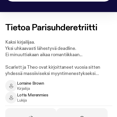
Tietoa
Parisuhderetriitti
Kaksi kirjailijaa.
Yksi uhkaavasti lähestyvä deadline.
Ei minuuttiakaan aikaa romantiikkaan...
Scarlett ja Theo ovat kirjoittaneet vuosia sitten
yhdessä massiiviseksi myyntimenestykseksi
nousseen psykologisen trillerin. Yksikään heidän
Lorraine Brown
itsenäisesti kirjoittamistaan kirjoista ei ole myynyt
Lorraine Brown - Author
Kirjailija
läheskään yhtä hyvin.
Lotta Merenmies
Lotta Merenmies - Narrator
Lukija
Kun kummankin kustantajat uhkaavat katkaista
yhteistyön, molempia edustava agentti ilmoittaa,