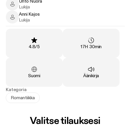
Unto Nuora
Unto Nuora - Narrator
Lukija
Bestselleristi Lucy Score tunnetaan särmikkäistä
Anni Kajos
henkilöhahmoistaan, nasevasta huumoristaan ja
Anni Kajos - Narrator
Lukija
kuumista seksikohtauksistaan.
Arvosana
:
Kesto
:
4.8
/
5
17H 30min
Kieli
:
Tyyppi
:
Suomi
Äänikirja
Kategoria
Romantiikka
Valitse tilauksesi