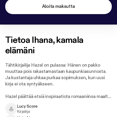
Aloita maksutta
Tietoa
Ihana, kamala
elämäni
Tähtikirjailija Hazel on pulassa: Hänen on pakko
muuttaa pois rakastamastaan kaupunkiasunnosta.
Ja kustantaja uhkaa purkaa sopimuksen, kun uusi
kirja ei ota syntyäkseen.
Hazel päättää etsiä inspiraatiota romaaniinsa maalta.
Hän ostaa sokkona talon Story Laken
Lucy Score
järvenrantakaupungista aavistamatta lainkaan, mihin
Lucy Score - Author
Kirjailija
tulee sotkeutuneeksi...