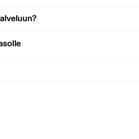
palveluun?
asolle