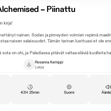
lchemised – Piinattu
 kirja!
ttänyt nainen. Sodan ja pimeyden voimien repimä maailm
astaa naisen salaisuudet. Tämän tarinan luettuasi et ole enn
ä sota on ohi, ja Paladiassa pitävät valtaa eläviä kuolleita ha
 Helena Marino, nuori alkemisti ja parantaja, herää uuteen
Rosanna Kemppi
– hän on menettänyt ystävänsä, liittolaisensa ja kykynsä, 
thor
Rosanna Kemppi - Narrator
Lukija
n päättymistä edeltäviltä kuukausilta ovat pyyhkiytyneet 
rkoituksella? Onko Helena uhka uudelle maailmanjärjestyk
elvittämään kylmä, häikäilemätön käskynhaltija, ja hänen 
na
:
Kesto
:
Kieli
:
Tyypp
43H 25min
Suomi
Ääniki
elena joutuu taistelemaan suojellakseen menneisyyttään 
 minuutensa viimeiset rippeet. Mutta myös hänen vangitsij
t salaisuutensa – ja ne Helenan on saatava selville, vaikk