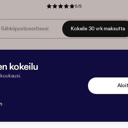
5
/
5
Kokeile 30 vrk maksutta
en kokeilu
 kuukausi.
Aloi
n