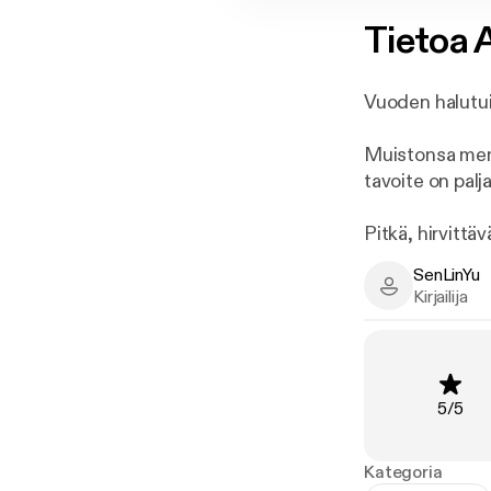
Tietoa
A
Vuoden halutuin
Muistonsa mene
tavoite on palj
Pitkä, hirvittäv
nekromantikot.
SenLinYu
todellisuuteen 
SenLinYu - Au
Kirjailija
muistonsa soda
ne kätketty ta
Sitä pannaan s
Arvosa
5
/
5
kartanossaan H
säilyttääkseen
syvälle haudatu
Kategoria