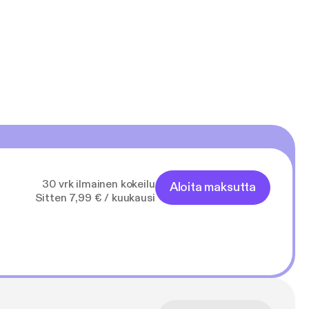
 on pakko
 Daily Mail
30 vrk ilmainen kokeilu
 kirjoittamisen
Aloita maksutta
Sitten 7,99 € / kuukausi
ilmestyneitä
lija asuu
n
aikkien aikojen