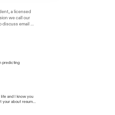
ent, a licensed
ion we call our
to discuss email me
!
m predicting
 life and I know you
set your about resume
explore our 20’s!