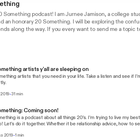
ething
 Something podcast! I am Jurnee Jamison, a college stud
 an honorary 20 Something. I will be exploring the confus
nds along the way. If you every want to send me a topic 
@gmail.com. Have a blessed day and have a blessed life
mething artists y’all are sleeping on
ething artists that you need in your life. Take a listen and see if I’
tly.
-
 2019
31 min
omething: Coming soon!
ething is a podcast about all things 20’s. I’m trying to live my best
o! Let’s do it together. Whether it be relationship advice, how to 
from others, or certifications you can get to earn some cash, let’s 
-
ko 2019
1 min