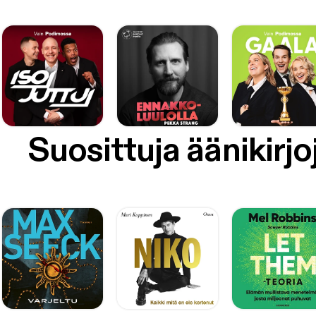
Suosittuja äänikirjo