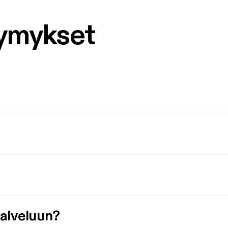
symykset
palveluun?