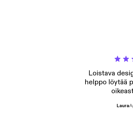
Loistava desig
helppo löytää p
oikeast
Laura
A