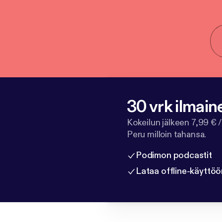
30 vrk ilmain
Kokeilun jälkeen 7,99 € /
Peru milloin tahansa.
Podimon podcastit
Lataa offline-käyttöö