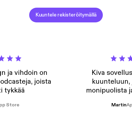
Kuuntele rekisteröitymällä
n ja vihdoin on
Kiva sovellu
odcasteja, joista
kuunteluun, 
i tykkää
monipuolista j
pp Store
Martin
Ap