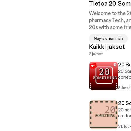
Tietoa
20 Som
Welcome to the 20
pharmacy Tech, and
20s with some frie
at 20somespodcast
Näytä enemmän
Kaikki jaksot
2 jaksot
20 So
20 Som
correc
8. kesä
20 S
20 som
are to
apart 
31. tou