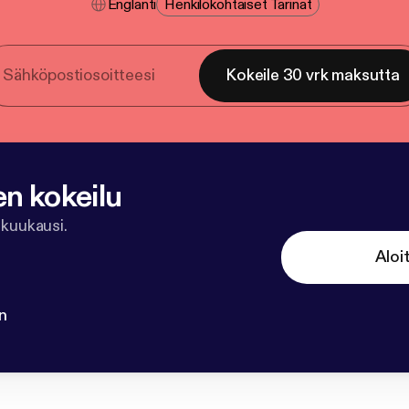
Englanti
Henkilökohtaiset Tarinat
Kokeile 30 vrk maksutta
en kokeilu
 kuukausi.
Aloi
n