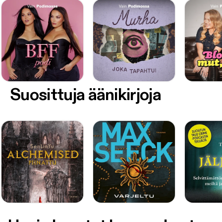
Suosittuja äänikirjoja