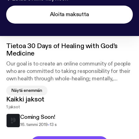
Aloita maksutta
Tietoa
30 Days of Healing with God's
Medicine
Our goal is to create an online community of people
who are committed to taking responsibility for their
own health through whole-healing; mentally,
physically, spiritually, financially and communally!
Näytä enemmän
It is very important that we, especially in this time
Kaikki jaksot
begin to look at our health which is our wealth in a
1 jaksot
very holistic way and begin taking an active
approach in reversing our dis-eases....We invite you
Coming Soon!
to join us on this journey!
-
16. tammi 2019
13 s
Peace and Be Well,
Healing Sisters