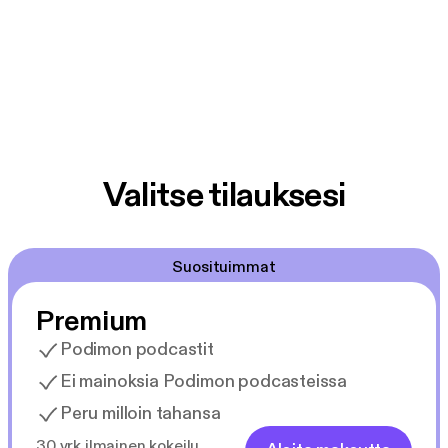
Valitse tilauksesi
Suosituimmat
Premium
Podimon podcastit
Ei mainoksia Podimon podcasteissa
Peru milloin tahansa
30 vrk ilmainen kokeilu