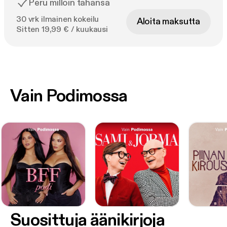
Peru milloin tahansa
30 vrk ilmainen kokeilu
Aloita maksutta
Sitten 19,99 € / kuukausi
Vain Podimossa
Suosittuja äänikirjoja