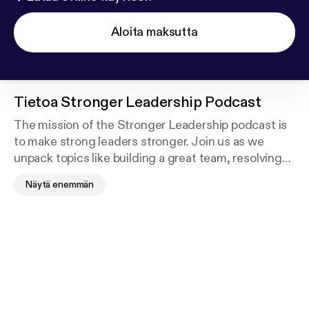
Aloita maksutta
Tietoa
Stronger Leadership Podcast
The mission of the Stronger Leadership podcast is
to make strong leaders stronger. Join us as we
unpack topics like building a great team, resolving
conflict, effective mentoring, self-leadership, and
Näytä enemmän
much more. Whether you are a wanna-be leader or a
seasoned leader, you'll receive practical keys to help
you on your journey.