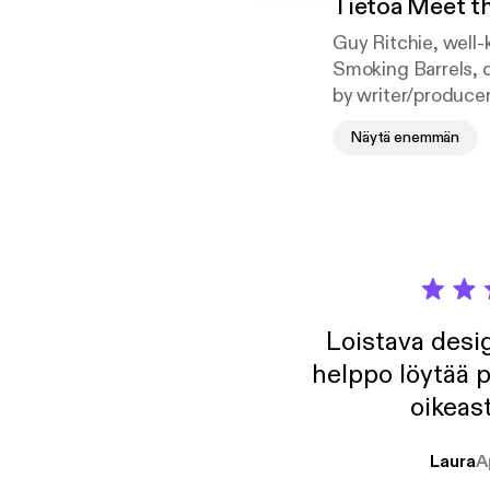
Tietoa
Meet th
Guy Ritchie, well
Smoking Barrels, d
by writer/produce
Holmes in cinemas
Näytä enemmän
Loistava desig
helppo löytää p
oikeast
Laura
A