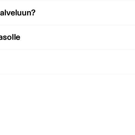
palveluun?
asolle