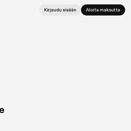
Kirjaudu sisään
Aloita maksutta
e