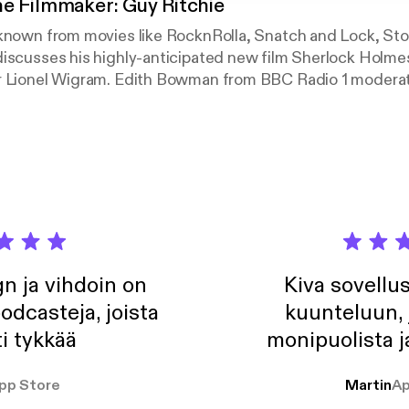
e Filmmaker: Guy Ritchie
-known from movies like RocknRolla, Snatch and Lock, St
iscusses his highly-anticipated new film Sherlock Holmes.
r Lionel Wigram. Edith Bowman from BBC Radio 1 modera
 on Boxing Day in the UK.
n ja vihdoin on
Kiva sovellu
odcasteja, joista
kuunteluun, 
i tykkää
monipuolista j
pp Store
Martin
Ap