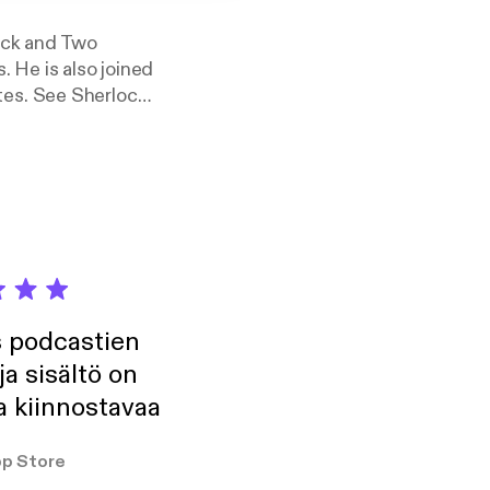
ock and Two
 He is also joined
tes. See Sherlock
s podcastien
ja sisältö on
a kiinnostavaa
p Store