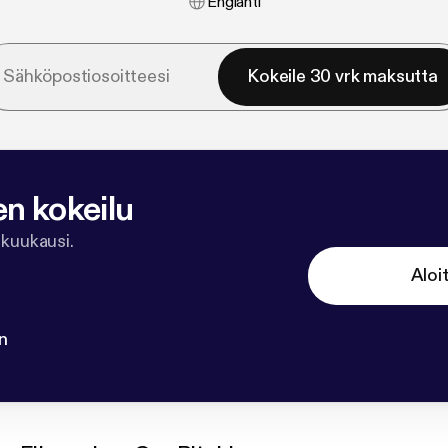
Englanti
Kokeile 30 vrk maksutta
en kokeilu
 kuukausi.
Aloi
n