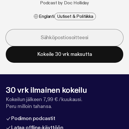
Podcast by Doc Holliday
Englanti
Uutiset & Politiikka
Kokeile 30 vrk maksutta
30 vrk ilmainen kokeilu
Kokeilun jälkeen 7,99 € / kuukausi.
Peru milloin tahansa.
Podimon podcastit
Lataa offline-käyttöön