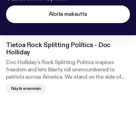
Aloita maksutta
Tietoa
Rock Splitting Politics - Doc
Holliday
Doc Holliday’s Rock Splitting Politics inspires
freedom and lets liberty roll unencumbered to
patriots across America. We stand on the side of
freedom as we speak out about current events,
Näytä enemmän
provide thought-provoking interviews and get
patriots fired up to action. Doc has had exclusive
interviews with former speaker Newt Gingrich,
John Bolton, General Mike Flynn, U.S. Senators
John McCain, Rick Santorum, Ted Cruz, Roger
Wicker and Thad Cochran. He has interviewed
President Trump’s spiritual adviser Pastor Paula