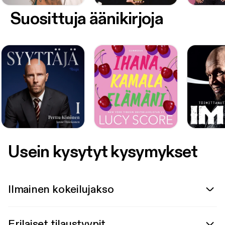
Suosittuja äänikirjoja
Usein kysytyt kysymykset
Ilmainen kokeilujakso
Erilaiset tilaustyypit